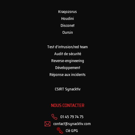
Kraqozorus
Houdini
Disconet
Oursin
Test d’intrusion/red team
Audit de sécurité
Reverse-engineering
Développement
Réponse aux incidents
CSIRT Synacktiv
NOUS CONTACTER
01 45 79 74 75
contact@synacktiv.com
Clé GPG