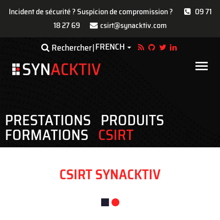
Incident de sécurité ? Suspicion de compromission ?
09 71
18 27 69
csirt@synacktiv.com
Aller
FRENCH
Toggle Dropdown
Rechercher
au
contenu
Main
principal
navigat
PRESTATIONS
PRODUITS
FORMATIONS
CSIRT
CSIRT SYNACKTIV