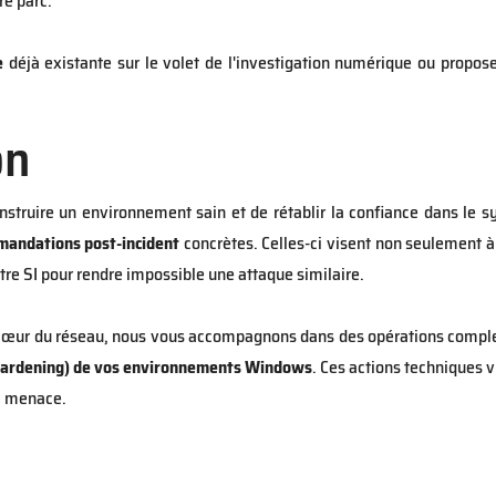
re parc.
e
déjà existante sur le volet de l'investigation numérique ou propos
on
econstruire un environnement sain et de rétablir la confiance dans le
andations post-incident
concrètes. Celles-ci visent non seulement à 
tre SI pour rendre impossible une attaque similaire.
 cœur du réseau, nous vous accompagnons dans des opérations comple
hardening) de vos environnements Windows
. Ces actions techniques v
a menace.