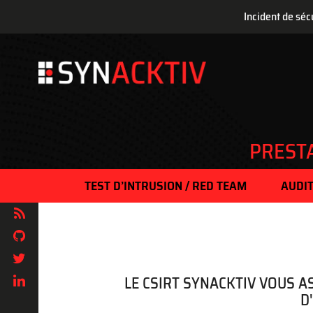
Incident de séc
Aller
au
contenu
principal
PREST
TEST D’INTRUSION / RED TEAM
AUDIT
LE CSIRT SYNACKTIV VOUS A
D