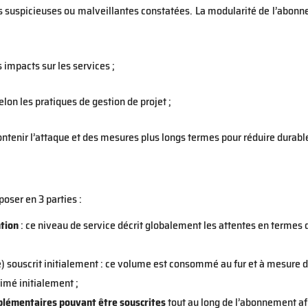
és suspicieuses ou malveillantes constatées. La modularité de l’abonn
impacts sur les services ;
selon les pratiques de gestion de projet ;
enir l’attaque et des mesures plus longs termes pour réduire durable
ser en 3 parties :
ntion
: ce niveau de service décrit globalement les attentes en termes d
ouscrit initialement : ce volume est consommé au fur et à mesure des
rimé initialement ;
plémentaires pouvant être souscrites
tout au long de l’abonnement af