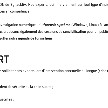
N de Synacktiv. Nos experts, qui interviennent sur tout type d'inc
uipes en compétence.
investigation numérique : du
forensic système
(Windows, Linux) à l'a
us proposons également des sessions de
sensibilisation
pour un public
sulter notre
agenda de formations
.
RT
lliciter nos experts lors d’intervention ponctuelle ou longue (crise c
ent de sécurité ou la crise subits ;
uscrites ;