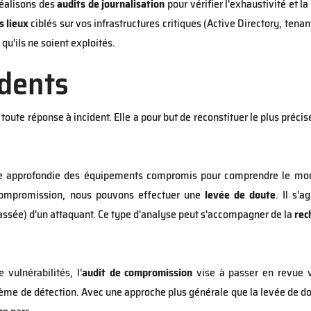
 réalisons des
audits de journalisation
pour vérifier l'exhaustivité et l
s lieux
ciblés sur vos infrastructures critiques (Active Directory, tenan
u'ils ne soient exploités.
dents
toute réponse à incident. Elle a pour but de reconstituer le plus préci
se approfondie des équipements compromis pour comprendre le mode 
 compromission, nous pouvons effectuer une
levée de doute
. Il s'
passée) d'un attaquant. Ce type d'analyse peut s'accompagner de la
rec
e vulnérabilités
, l'
audit de compromission
vise à passer en revue v
ème de détection. Avec une approche plus générale que la levée de dou