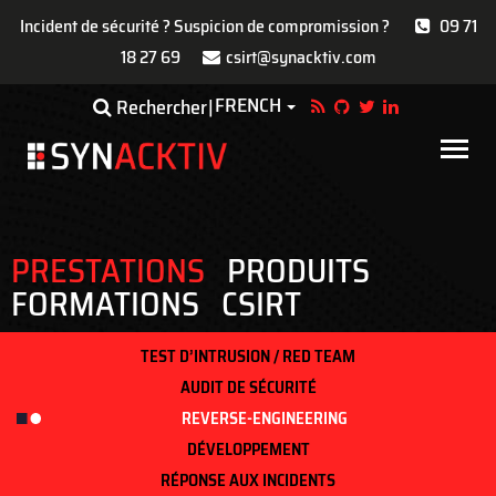
Incident de sécurité ? Suspicion de compromission ?
09 71
18 27 69
csirt@synacktiv.com
Aller
FRENCH
Toggle Dropdown
Rechercher
au
contenu
Main
principal
navigat
PRESTATIONS
PRODUITS
FORMATIONS
CSIRT
TEST D’INTRUSION / RED TEAM
AUDIT DE SÉCURITÉ
REVERSE-ENGINEERING
DÉVELOPPEMENT
RÉPONSE AUX INCIDENTS