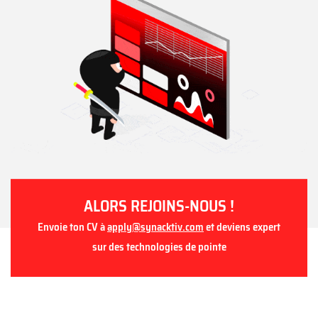
ALORS REJOINS-NOUS !
Envoie ton CV à
apply@synacktiv.com
et deviens expert
sur des technologies de pointe