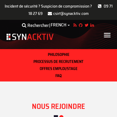
Incident de sécurité ? Suspicion de compromission ?
09 71
18 27 69
csirt@synacktiv.com
Aller
FRENCH
Toggle Dropdown
Rechercher
au
contenu
Main
principal
navigat
PHILOSOPHIE
PROCESSUS DE RECRUTEMENT
OFFRES EMPLOI/STAGE
FAQ
NOUS REJOINDRE