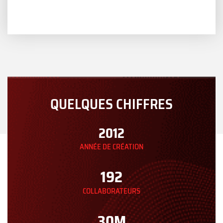
QUELQUES CHIFFRES
2012
ANNÉE DE CRÉATION
214
COLLABORATEURS
34
M