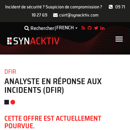
Incident de sécurité ? Suspicion de compromission ?
09 71
18 27 69
csirt@synacktiv.com
Aller
FRENCH
Toggle Dropdown
Rechercher
au
contenu
Main
principal
navigat
DFIR
ANALYSTE EN RÉPONSE AUX
INCIDENTS (DFIR)
CETTE OFFRE EST ACTUELLEMENT
POURVUE.