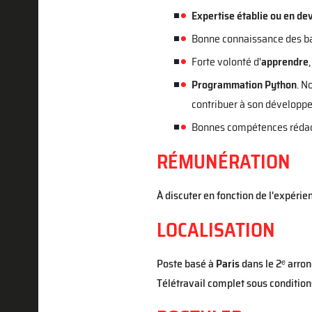
Expertise établie ou en de
Bonne connaissance des bas
Forte volonté d'
apprendre
Programmation Python
. N
contribuer à son développ
Bonnes compétences rédac
RÉMUNÉRATION
À discuter en fonction de l'expéri
LOCALISATION
Poste basé à
Paris
dans le 2ᵉ arron
Télétravail complet sous condition