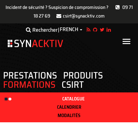
Incident de sécurité ? Suspicion de compromission ?
09 71
18 27 69
csirt@synacktiv.com
Aller
FRENCH
Toggle Dropdown
Rechercher
au
contenu
Main
principal
navigat
PRESTATIONS
PRODUITS
FORMATIONS
CSIRT
CATALOGUE
CALENDRIER
MODALITÉS