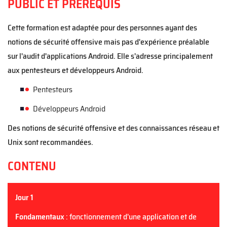
PUBLIC ET PRÉREQUIS
C
ette formation est adaptée pour des personnes ayant
des
notions de sécurité offensive
mais
pas d'expérience préalable
sur l
'audit d'applications Android
. Elle s'adresse principalement
aux pentesteurs
et développeurs Android
.
Pentest
eurs
D
éveloppeurs Android
D
es notions de sécurité offensive
et d
e
s
connaissances
réseau et
Unix sont recommandées.
CONTENU
Jour 1
Fondamentaux
:
fonctionnement d'une application et de