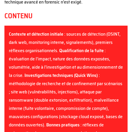
technique avancé en forensic n'est exigé.
CONTENU
Contexte et détection initiale
: sources de détection (OSINT,
dark web, monitoring interne, signalements), premiers
réflexes organisationnels.
Qualification de la fuite
:
évaluation de l'impact, nature des données exposées,
volumétrie, aide à l'investigation et au dimensionnement de
la crise.
Investigations techniques (Quick Wins)
:
méthodologie de recherche et de confinement par scénarios
; site web (vulnérabilités, injections), attaque par
ransomware (double extorsion, exfiltration), malveillance
interne (fuite volontaire, compromission de compte),
mauvaises configurations (stockage cloud exposé, bases de
données ouvertes).
Bonnes pratiques
: réflexes de