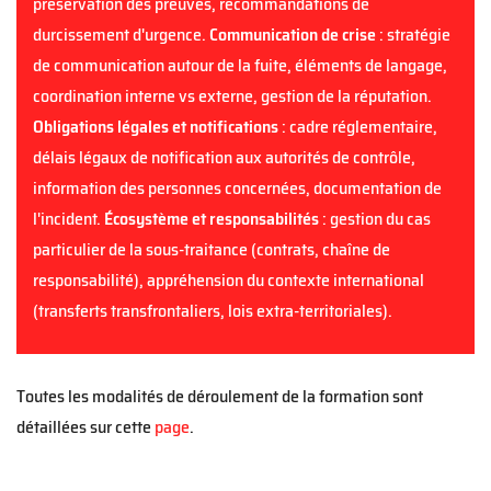
préservation des preuves, recommandations de
durcissement d'urgence.
Communication de crise
: stratégie
de communication autour de la fuite, éléments de langage,
coordination interne vs externe, gestion de la réputation.
Obligations légales et notifications
: cadre réglementaire,
délais légaux de notification aux autorités de contrôle,
information des personnes concernées, documentation de
l'incident.
Écosystème et responsabilités
: gestion du cas
particulier de la sous-traitance (contrats, chaîne de
responsabilité), appréhension du contexte international
(transferts transfrontaliers, lois extra-territoriales).
Toutes les modalités de déroulement de la formation sont
détaillées sur cette
page
.