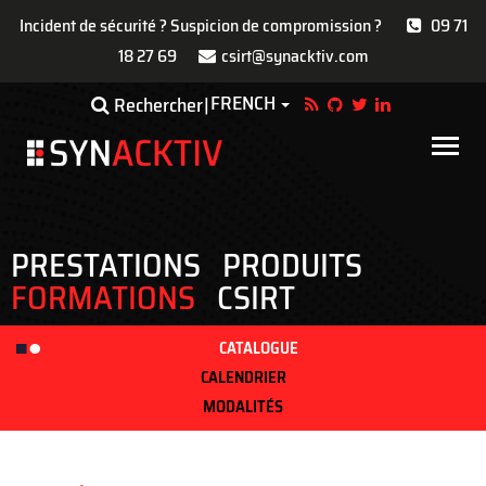
Incident de sécurité ? Suspicion de compromission ?
09 71
18 27 69
csirt@synacktiv.com
Aller
FRENCH
Toggle Dropdown
Rechercher
au
contenu
Main
principal
navigat
PRESTATIONS
PRODUITS
FORMATIONS
CSIRT
CATALOGUE
CALENDRIER
MODALITÉS