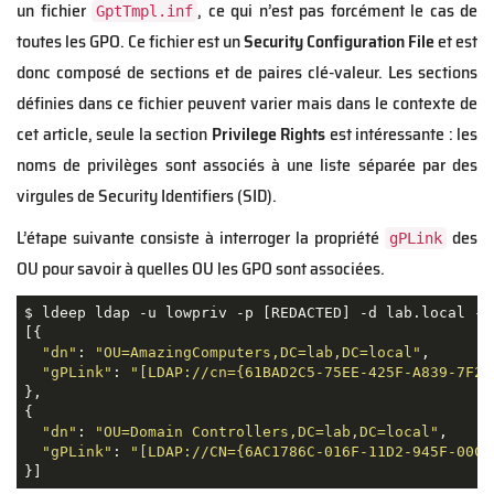
un fichier
, ce qui n’est pas forcément le cas de
GptTmpl.inf
toutes les GPO. Ce fichier est un
Security Configuration File
et est
donc composé de sections et de paires clé-valeur. Les sections
définies dans ce fichier peuvent varier mais dans le contexte de
cet article, seule la section
Privilege Rights
est intéressante : les
noms de privilèges sont associés à une liste séparée par des
virgules de Security Identifiers (SID).
L’étape suivante consiste à interroger la propriété
des
gPLink
OU pour savoir à quelles OU les GPO sont associées.
$
 ldeep ldap 
-u
 lowpriv 
-p
[
REDACTED
]
-d
 lab.local 
-s
[{
"dn"
:
"OU=AmazingComputers,DC=lab,DC=local"
,
"gPLink"
:
"[LDAP://cn={61BAD2C5-75EE-425F-A839-7F2C
}
,
{
"dn"
:
"OU=Domain Controllers,DC=lab,DC=local"
,
"gPLink"
:
"[LDAP://CN={6AC1786C-016F-11D2-945F-00C0
}]