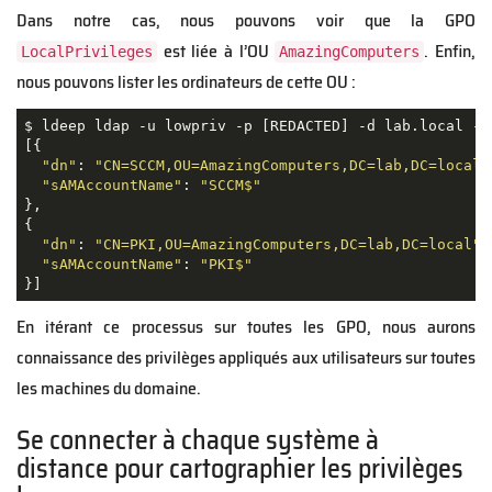
Dans notre cas, nous pouvons voir que la GPO
est liée à l’OU
. Enfin,
LocalPrivileges
AmazingComputers
nous pouvons lister les ordinateurs de cette OU :
$
 ldeep ldap 
-u
 lowpriv 
-p
[
REDACTED
]
-d
 lab.local 
-s
[{
"dn"
:
"CN=SCCM,OU=AmazingComputers,DC=lab,DC=local"
"sAMAccountName"
:
"SCCM$"
}
,
{
"dn"
:
"CN=PKI,OU=AmazingComputers,DC=lab,DC=local"
,
"sAMAccountName"
:
"PKI$"
}]
En itérant ce processus sur toutes les GPO, nous aurons
connaissance des privilèges appliqués aux utilisateurs sur toutes
les machines du domaine.
Se connecter à chaque système à
distance pour cartographier les privilèges