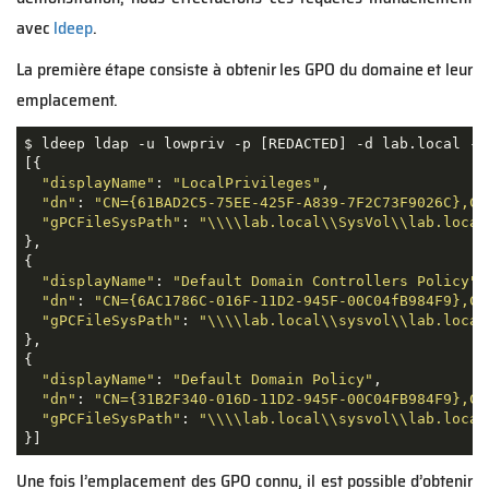
avec
ldeep
.
La première étape consiste à obtenir les GPO du domaine et leur
emplacement.
$
 ldeep ldap 
-u
 lowpriv 
-p
[
REDACTED
]
-d
 lab.local 
-s
[{
"displayName"
:
"LocalPrivileges"
,
"dn"
:
"CN={61BAD2C5-75EE-425F-A839-7F2C73F9026C},CN
"gPCFileSysPath"
:
"
\\\\
lab.local
\\
SysVol
\\
lab.local
}
,
{
"displayName"
:
"Default Domain Controllers Policy"
,
"dn"
:
"CN={6AC1786C-016F-11D2-945F-00C04fB984F9},CN
"gPCFileSysPath"
:
"
\\\\
lab.local
\\
sysvol
\\
lab.local
},
{
"displayName"
:
"Default Domain Policy"
,
"dn"
:
"CN={31B2F340-016D-11D2-945F-00C04FB984F9},CN
"gPCFileSysPath"
:
"
\\\\
lab.local
\\
sysvol
\\
lab.local
}]
Une fois l’emplacement des GPO connu, il est possible d’obtenir