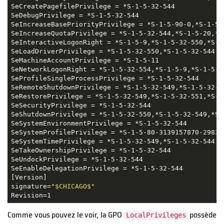
SeCreatePagefilePrivilege
 = 
*
S-1-5-32-544
SeDebugPrivilege
 = 
*
S-1-5-32-544
SeIncreaseBasePriorityPrivilege
 = 
*
S-1-5-90-0,
*
S-1-5-
SeIncreaseQuotaPrivilege
 = 
*
S-1-5-32-544,
*
S-1-5-20,
*
S
SeInteractiveLogonRight
 = 
*
S-1-5-9,
*
S-1-5-32-550,
*
S-1
SeLoadDriverPrivilege
 = 
*
S-1-5-32-550,
*
S-1-5-32-544
SeMachineAccountPrivilege
 = 
*
S-1-5-11
SeNetworkLogonRight
 = 
*
S-1-5-32-554,
*
S-1-5-9,
*
S-1-5-1
SeProfileSingleProcessPrivilege
 = 
*
S-1-5-32-544
SeRemoteShutdownPrivilege
 = 
*
S-1-5-32-549,
*
S-1-5-32-5
SeRestorePrivilege
 = 
*
S-1-5-32-549,
*
S-1-5-32-551,
*
S-1
SeSecurityPrivilege
 = 
*
S-1-5-32-544
SeShutdownPrivilege
 = 
*
S-1-5-32-550,
*
S-1-5-32-549,
*
S-
SeSystemEnvironmentPrivilege
 = 
*
S-1-5-32-544
SeSystemProfilePrivilege
 = 
*
S-1-5-80-3139157870-29833
SeSystemTimePrivilege
 = 
*
S-1-5-32-549,
*
S-1-5-32-544,
*
SeTakeOwnershipPrivilege
 = 
*
S-1-5-32-544
SeUndockPrivilege
 = 
*
S-1-5-32-544
SeEnableDelegationPrivilege
 = 
*
S-1-5-32-544
[Version]
signature
=
"
$CHICAGO
$"
Revision
=
1
Comme vous pouvez le voir, la GPO
possède
LocalPrivileges