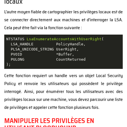
locaux
L’autre moyen fiable de cartographier les privilèges locaux est de
se connecter directement aux machines et d’interroger la LSA.
Cela peut être fait via la fonction suivante :
NTSTATUS 
LsaEnumerateAccountsWithUserRight
(
  LSA_HANDLE          PolicyHandle
,
  PLSA_UNICODE_STRING UserRight
,
  PVOID               
*
Buffer
,
  PULONG              CountReturned
)
;
Cette fonction requiert un handle vers un objet Local Security
Policy et renvoie les utilisateurs qui possèdent le privilège
interrogé. Ainsi, pour énumérer tous les utilisateurs avec des
privilèges locaux sur une machine, vous devez parcourir une liste
de privilèges et appeler cette fonction plusieurs fois.
MANIPULER LES PRIVILÈGES EN