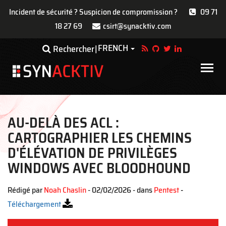
Incident de sécurité ? Suspicion de compromission ?
09 71
18 27 69
csirt@synacktiv.com
Aller
FRENCH
Toggle Dropdown
Rechercher
au
contenu
Main
principal
navigat
AU-DELÀ DES ACL :
CARTOGRAPHIER LES CHEMINS
D'ÉLÉVATION DE PRIVILÈGES
WINDOWS AVEC BLOODHOUND
Rédigé par
Noah Chaslin
- 02/02/2026 - dans
Pentest
-
Téléchargement