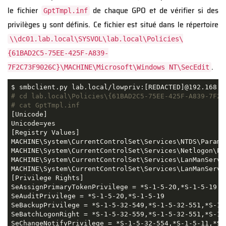
le fichier
de chaque GPO et de vérifier si des
GptTmpl.inf
privilèges y sont définis. Ce fichier est situé dans le répertoire
\\dc01.lab.local\SYSVOL\lab.local\Policies\
{61BAD2C5-75EE-425F-A839-
.
7F2C73F9026C}\MACHINE\Microsoft\Windows NT\SecEdit
$
 smbclient.py lab.local/lowpriv:
[
REDACTED
]
@192.168.9
# cd lab.local\Policies\{61BAD2C5-75EE-425F-A839-7F2C
# cat GptTmpl.inf
[Unicode]
Unicode
=
yes
[Registry
 Values]
MACHINE\System\CurrentControlSet\Services\NTDS\Parame
MACHINE\System\CurrentControlSet\Services\Netlogon\Pa
MACHINE\System\CurrentControlSet\Services\LanManServe
MACHINE\System\CurrentControlSet\Services\LanManServe
[Privilege
 Rights]
SeAssignPrimaryTokenPrivilege
 = 
*
S-1-5-20,
*
S-1-5-19
SeAuditPrivilege
 = 
*
S-1-5-20,
*
S-1-5-19
SeBackupPrivilege
 = 
*
S-1-5-32-549,
*
S-1-5-32-551,
*
S-1-
SeBatchLogonRight
 = 
*
S-1-5-32-559,
*
S-1-5-32-551,
*
S-1-
SeChangeNotifyPrivilege
 = 
*
S-1-5-32-554,
*
S-1-5-11,
*
S-