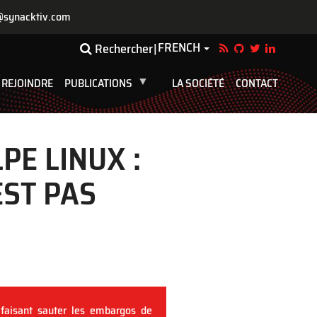
@synacktiv.com
FRENCH
Toggle Dropdown
Rechercher
 REJOINDRE
PUBLICATIONS
LA SOCIÉTÉ
CONTACT
PE LINUX :
EST PAS
 faisant sauter les embargos de