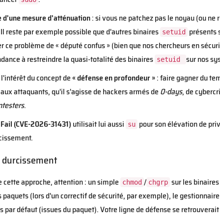
ue d'une mesure d'atténuation
: si vous ne patchez pas le noyau (ou ne r
Il reste par exemple possible que d'autres binaires
présents s
setuid
 ce problème de « député confus » (bien que nos chercheurs en sécurit
dance à restreindre la quasi-totalité des binaires
sur nos sy
setuid
l'intérêt du concept de
« défense en profondeur »
: faire gagner du te
aux attaquants, qu'il s'agisse de hackers armés de
0-days
, de cyberc
ntesters
.
Fail (CVE-2026-31431)
utilisait lui aussi
pour son élévation de priv
su
cissement.
 durcissement
e cette approche, attention : un simple
/
sur les binaires
chmod
chgrp
 paquets (lors d'un correctif de sécurité, par exemple), le gestionnair
s par défaut (issues du paquet). Votre ligne de défense se retrouvera