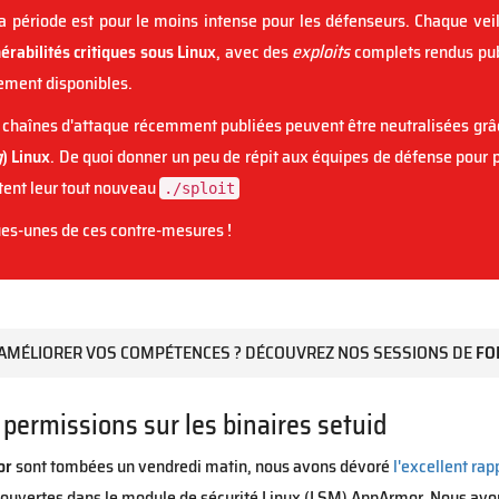
la période est pour le moins intense pour les défenseurs. Chaque v
érabilités critiques sous Linux
, avec des
exploits
complets rendus publ
lement disponibles.
s chaînes d'attaque récemment publiées peuvent être neutralisées gr
g
) Linux
. De quoi donner un peu de répit aux équipes de défense pour
tent leur tout nouveau
./sploit
es-unes de ces contre-mesures !
AMÉLIORER VOS COMPÉTENCES ? DÉCOUVREZ NOS SESSIONS DE
FO
permissions sur les binaires setuid
or
sont tombées un vendredi matin, nous avons dévoré
l'excellent rap
couvertes dans le module de sécurité Linux (LSM) AppArmor. Nous avo