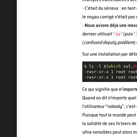
- C'était du sérieux : en t
le noyau corrigé n'était pas
-
Nous avions déjà une mesu
dernier utilisait '
' (puis '
su
(
confused deputy problem
)
Sur une installation par dé
$ ls -l $(
which
 su{,
d
-rwsr-xr-x 1 root root
-rwsr-xr-x 1 root roo
Ce qui signifie que
n'importe
Quand on dit n'importe quel
l'utilisateur "nobody", c'es
Puisque tout le monde peut 
la solidité de ses fichiers 
ultra-sensibles peut alors m