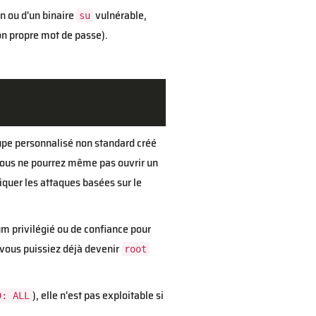
n ou d'un binaire
vulnérable,
su
n propre mot de passe).
pe personnalisé non standard créé
vous ne pourrez même pas ouvrir un
iquer les attaques basées sur le
um privilégié ou de confiance pour
e vous puissiez déjà devenir
root
), elle n'est pas exploitable si
D: ALL