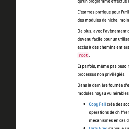
qu'un programme effectue 
C'est très pratique pour l'u
des modules de niche, moin
De plus, avec l'avènement 
devenu facile pour un utili
accès à des chemins entiers
.
root
Et parfois, même pas besoin
processus non privilégiés.
Dans la dernière fournée d'e
modules noyau vulnérables
Copy Fail
crée des so
opérations de chiffrem
mécanismes en cas d
Dirty Frag
s'appuie su