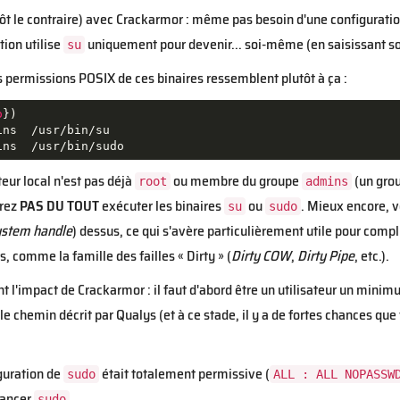
tôt le contraire) avec Crackarmor : même pas besoin d'une configuratio
tion utilise
uniquement pour devenir... soi-même (en saisissant so
su
s permissions POSIX de ces binaires ressemblent plutôt à ça :
o
})

ns  /usr/bin/su

ins  /usr/bin/sudo
ateur local n'est pas déjà
ou membre du groupe
(un grou
root
admins
rrez
PAS DU TOUT
exécuter les binaires
ou
. Mieux encore, 
su
sudo
ystem handle
) dessus, ce qui s'avère particulièrement utile pour compl
, comme la famille des failles « Dirty » (
Dirty COW
,
Dirty Pipe
, etc.).
 l'impact de Crackarmor : il faut d'abord être un utilisateur un minim
 le chemin décrit par Qualys (et à ce stade, il y a de fortes chances qu
guration de
était totalement permissive (
sudo
ALL : ALL NOPASSW
lancer
.
sudo