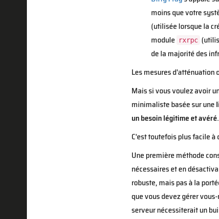
moins que votre systè
(utilisée lorsque la c
module
(utili
rxrpc
de la majorité des in
Les mesures d'atténuation o
Mais si vous voulez avoir un
minimaliste basée sur une
l
un besoin légitime et avéré
.
C'est toutefois plus facile à 
Une première méthode consis
nécessaires et en désactivan
robuste, mais pas à la porté
que vous devez gérer vous-m
serveur nécessiterait un buil