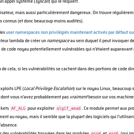
un appel système (
syscall
) qui le requiert.
tilisateur, mais aussi particulièrement dangereux. On trouve régulièrem
s connus (et donc beaucoup moins audités).
des
user namespaces non privilégiés maintenant activés par défaut sur
sateur lambda de créer un
namespace
au sein duquel il peut invoquer d
 de code noyau potentiellement vulnérables qui n'étaient auparavant ac
 de cela, si les vulnérabilités se cachent dans des portions de code d
xploits LPE (
Local Privilege Escalation
) sur le noyau Linux, beaucoup 
 dont vous n'avez probablement pas
vraiment
besoin sur vos machines
ckets
pour exploiter
. Ce module permet aux pr
AF_ALG
algif_aead
ent au noyau, mais il semble que la plupart des logiciels qui l'utilisen
'absence.
r des vulnérabilités trouvées dans les modules
et
(qui im
esp4
esp6