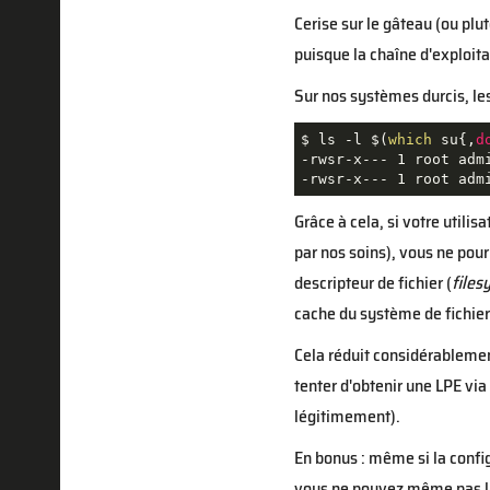
Cerise sur le gâteau (ou plu
puisque la chaîne d'exploita
Sur nos systèmes durcis, le
$ ls -l $(
which
 su{,
d
-rwsr-x--- 1 root admi
-rwsr-x--- 1 root adm
Grâce à cela, si votre utilis
par nos soins), vous ne pou
descripteur de fichier (
files
cache du système de fichiers
Cela réduit considérablement
tenter d'obtenir une LPE via
légitimement).
En bonus : même si la confi
vous ne pouvez même pas 