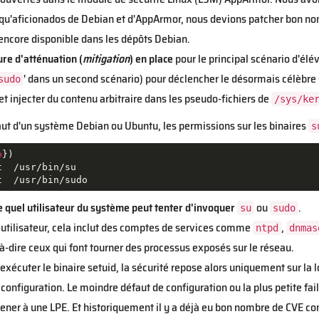
ant qu'aficionados de Debian et d'AppArmor, nous devions patcher bon 
 encore disponible dans les dépôts Debian.
re d'atténuation (
mitigation
) en place
pour le principal scénario d'élév
' dans un second scénario) pour déclencher le désormais célèbre
sudo
 et injecter du contenu arbitraire dans les pseudo-fichiers de
/sys/ke
faut d'un système Debian ou Ubuntu, les permissions sur les binaires
s
o
})

  /usr/bin/su

t  /usr/bin/sudo
 quel utilisateur
du système peut tenter d'invoquer
ou
.
su
sudo
 utilisateur, cela inclut des comptes de services comme
,
ntpd
dnmas
t-à-dire ceux qui font tourner des processus exposés sur le réseau.
exécuter le binaire setuid, la sécurité repose alors uniquement sur la
de configuration. Le moindre défaut de configuration ou la plus petite 
ener à une LPE. Et historiquement il y a déjà eu bon nombre de CVE con