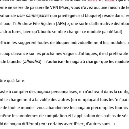
me ne serve de passerelle VPN IPsec, vous n'avez aucune raison de les
réation de
user namespaces
non privilégiés est bloquée) réside dans l
sé pour l'« Andrew File System (AFS) », une sorte d'alternative distri
frastructures, bien qu'Ubuntu semble charger ce module par défaut).
fficielles suggèrent toutes de bloquer individuellement les modules n
 coup d'avance sur les prochaines vagues d'attaques, il est préférable
iste blanche (
allowlist
)
:
n'autoriser le noyau à charger que les module
dire qu'à faire.
te à compiler des noyaux personnalisés, en n'activant dans la confi
t le chargement à la volée des autres (en remplaçant tous les 'm' par d
e de tout le monde : vous abandonnez les noyaux précompilés fournis pa
ême les problèmes de compilation et l'application des patchs de sécu
d de noyau différent (ex : certains avec IPsec, d'autres sans...).