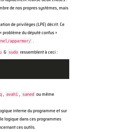
nombre de nos propres systèmes, mais
ation de privilèges (LPE) décrit. Ce
 « problème du député confus »
.
rnel/apparmor/
&
ressemblent à ceci :
u
sudo
,
,
ou même
q
avahi
saned
 logique interne du programme et sur
faille logique dans ces programmes
cernant ces outils.