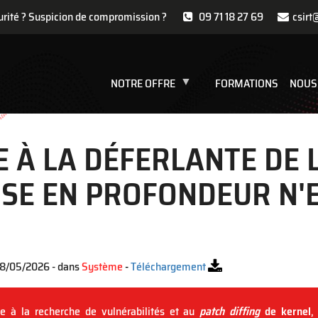
urité ? Suspicion de compromission ?
09 71 18 27 69
csirt
NOTRE OFFRE
FORMATIONS
NOUS
 À LA DÉFERLANTE DE L
NSE EN PROFONDEUR N'
28/05/2026 - dans
Système
-
Téléchargement
de à la recherche de vulnérabilités et au
patch diffing
de kernel
,