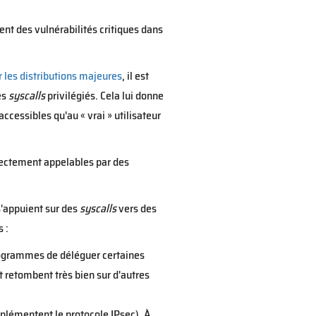
ent des vulnérabilités critiques dans
 les distributions majeures
, il est
es
syscalls
privilégiés. Cela lui donne
cessibles qu'au « vrai » utilisateur
irectement appelables par des
s'appuient sur des
syscalls
vers des
 :
ogrammes de déléguer certaines
t retombent très bien sur d'autres
plémentent le protocole IPsec). À