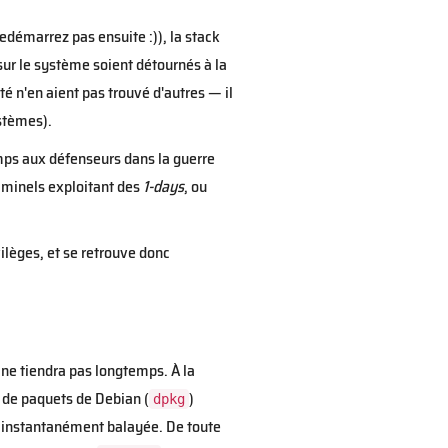
edémarrez pas ensuite :)), la stack
ur le système soient détournés à la
é n'en aient pas trouvé d'autres — il
stèmes).
mps aux défenseurs dans la guerre
riminels exploitant des
1-days
, ou
ilèges, et se retrouve donc
 ne tiendra pas longtemps. À la
e de paquets de Debian (
)
dpkg
it instantanément balayée. De toute