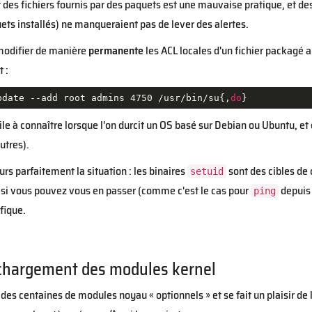
 des fichiers fournis par des paquets est une mauvaise pratique, et d
quets installés) ne manqueraient pas de lever des alertes.
 modifier de manière
permanente
les ACL locales d'un fichier packagé a
 :
pdate --add root admins 4750 /usr/bin/su{,
do
}
e à connaître lorsque l'on durcit un OS basé sur Debian ou Ubuntu, et e
utres).
rs parfaitement la situation : les binaires
sont des cibles de
setuid
si vous pouvez vous en passer (comme c'est le cas pour
depuis 
ping
fique.
chargement des modules kernel
des centaines de modules noyau « optionnels » et se fait un plaisir 