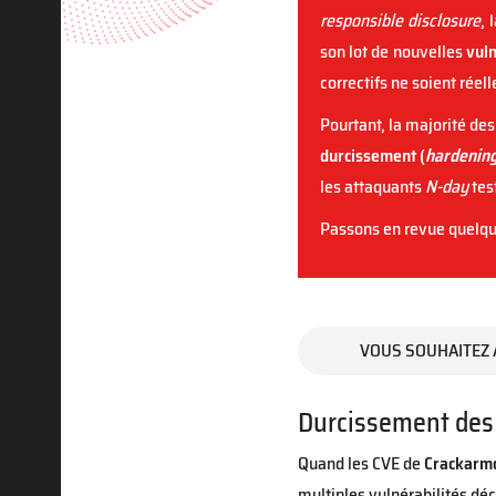
responsible disclosure
, 
son lot de nouvelles
vuln
correctifs ne soient réel
Pourtant, la majorité de
durcissement (
hardenin
les attaquants
N-day
tes
Passons en revue quelqu
VOUS SOUHAITEZ 
Durcissement des 
Quand les CVE de
Crackarm
multiples vulnérabilités dé