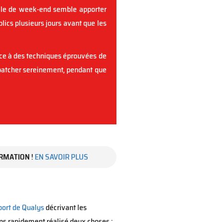
eille de week-end semble apporter
ics plusieurs jours avant que les
âce à des techniques éprouvées de
 patcher sereinement, pendant que
RMATION
!
EN SAVOIR PLUS
port de Qualys
décrivant les
ns rapidement réalisé deux choses :