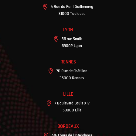
4 Rue du Pont Guilhemery
31000 Toulouse
LYON
56 rue Smith
69002 Lyon
RENNES
7D Rue de Châtillon
35000 Rennes
LILLE
7 Boulevard Louis XIV
59000 Lille
BORDEAUX
4/6 Cours de l'Intendance