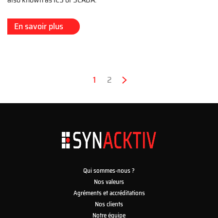
En savoir plus
Pagination
Page
1
Page
2
Page
›
courante
suivante
Qui sommes-nous ?
Nos valeurs
Agréments et accréditations
Nos clients
Notre équipe