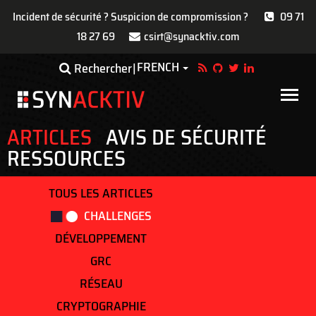
Incident de sécurité ? Suspicion de compromission ?
09 71
18 27 69
csirt@synacktiv.com
Aller
FRENCH
Toggle Dropdown
Rechercher
au
contenu
Main
principal
navigat
ARTICLES
AVIS DE SÉCURITÉ
RESSOURCES
TOUS LES ARTICLES
CHALLENGES
DÉVELOPPEMENT
GRC
RÉSEAU
CRYPTOGRAPHIE