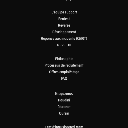
L’équipe support
Pentest
Reverse
Développement
Réponse aux incidents (CSIRT)
REVEL·IO
Philosophie
Processus de recrutement
Offres emploi/stage
FAQ
Kraqozorus
Houdini
Disconet
Oursin
Test d’intrusion/red team