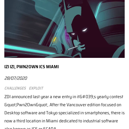
IZI IZI, PWN2OWN ICS MIAMI
28/07/2020
Challenges
Exploit
ZDI announced last year a new entry in it&#039;s yearly contest
&quot;Pwn2Own&quot;. After the Vancouver edition focused on
Desktop software and Tokyo specialized in smartphones, there is
now a third location in Miami dedicated to industrial software
also known as ICS or SCADA.