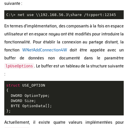
suivante :
C:\> net use \\192.168.56.3\share /tcpport:12345
En termes d'implémentation, des composants à la fois en espace
utilisateur et en espace noyau ont été modifiés pour introduire la
fonctionnalité. Pour établir la connexion au partage distant, la
fonction
WNetAddConnection4W
doit être appelée avec un
buffer de données non documenté dans le paramètre
. Le buffer est un tableau de la structure suivante
lpUseOptions
:
struct
USE_OPTION
{
  DWORD OptionType;

  DWORD Size;

  BYTE OptionData[];

};
Actuellement, il existe quatre valeurs implémentées pour