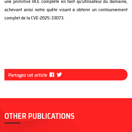
une primitive RCE complète en tant qu'utilisateur du domaine,
achevant ainsi notre quête visant à obtenir un contournement
complet de la CVE-2025-33073.
Fa
Tw
Partagez cet article
ce
itt
bo
er
ok
OTHER PUBLICATIONS