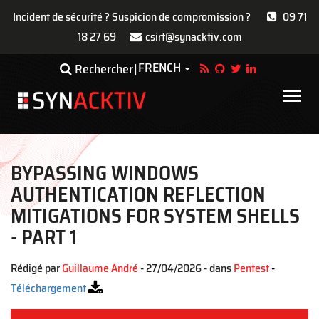
Incident de sécurité ? Suspicion de compromission ?
09 71
18 27 69
csirt@synacktiv.com
Aller
FRENCH
Toggle Dropdown
Rechercher
au
contenu
Main
principal
navigat
BYPASSING WINDOWS
AUTHENTICATION REFLECTION
MITIGATIONS FOR SYSTEM SHELLS
- PART 1
Rédigé par
Guillaume André
- 27/04/2026 - dans
Pentest
-
Téléchargement