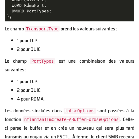
  WORD RdmaPort;

  DWORD PortTypes;

};
Le champ
prend les valeurs suivantes :
TransportType
1 pour TCP.
2 pour QUIC.
Le champ
est une combinaison des valeurs
PortTypes
suivantes :
1 pour TCP.
2 pour QUIC.
4 pour RDMA.
Les données stockées dans
sont passées à la
lpUseOptions
fonction
. Celle-
ntlanman!LmCreateEABufferForUseOptions
ci parse le buffer et en crée un nouveau qui sera plus tard
transmis au noyau via un FSCTL. À terme, le client SMB recevra