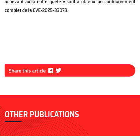
achevant ainsi notre quête visant à obtenir un contournement
complet de la CVE-2025-33073.
Fa
Tw
Share this article
ce
itt
bo
er
ok
OTHER PUBLICATIONS