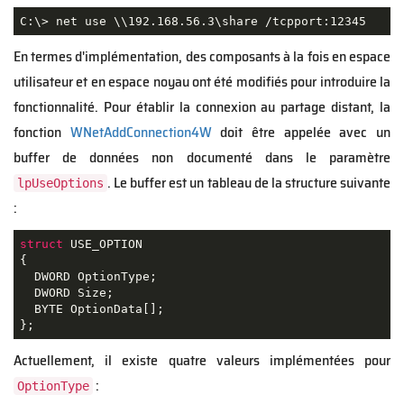
C:\> net use \\192.168.56.3\share /tcpport:12345
En termes d'implémentation, des composants à la fois en espace
utilisateur et en espace noyau ont été modifiés pour introduire la
fonctionnalité. Pour établir la connexion au partage distant, la
fonction
WNetAddConnection4W
doit être appelée avec un
buffer de données non documenté dans le paramètre
. Le buffer est un tableau de la structure suivante
lpUseOptions
:
struct
USE_OPTION
{
  DWORD OptionType;

  DWORD Size;

  BYTE OptionData[];

};
Actuellement, il existe quatre valeurs implémentées pour
:
OptionType