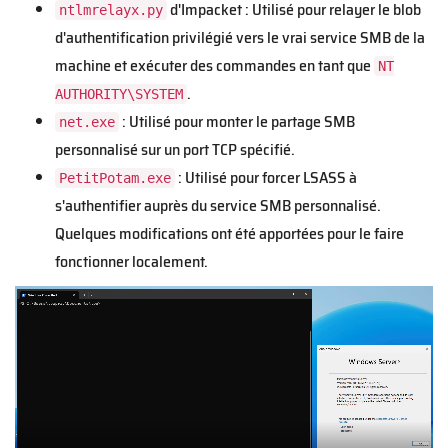
d'Impacket : Utilisé pour relayer le blob
ntlmrelayx.py
d'authentification privilégié vers le vrai service SMB de la
machine et exécuter des commandes en tant que
NT
.
AUTHORITY\SYSTEM
: Utilisé pour monter le partage SMB
net.exe
personnalisé sur un port TCP spécifié.
: Utilisé pour forcer LSASS à
PetitPotam.exe
s'authentifier auprès du service SMB personnalisé.
Quelques modifications ont été apportées pour le faire
fonctionner localement.
V
i
d
e
o
f