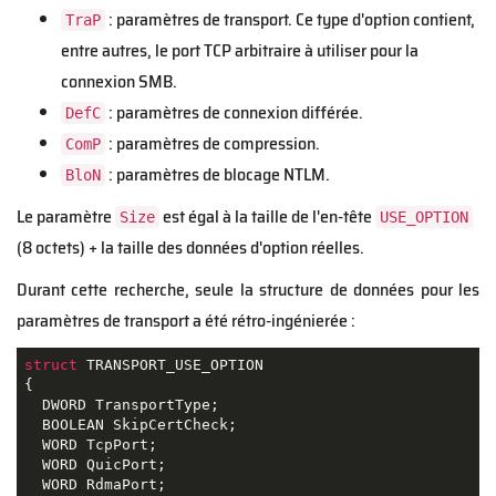
: paramètres de transport. Ce type d'option contient,
TraP
entre autres, le port TCP arbitraire à utiliser pour la
connexion SMB.
: paramètres de connexion différée.
DefC
: paramètres de compression.
ComP
: paramètres de blocage NTLM.
BloN
Le paramètre
est égal à la taille de l'en-tête
Size
USE_OPTION
(8 octets) + la taille des données d'option réelles.
Durant cette recherche, seule la structure de données pour les
paramètres de transport a été rétro-ingénierée :
struct
TRANSPORT_USE_OPTION
{
  DWORD TransportType;

  BOOLEAN SkipCertCheck;

  WORD TcpPort;

  WORD QuicPort;

  WORD RdmaPort;
