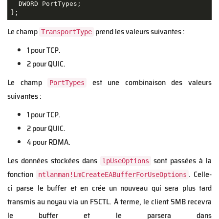
  DWORD PortTypes;

};
Le champ
prend les valeurs suivantes :
TransportType
1 pour TCP.
2 pour QUIC.
Le champ
est une combinaison des valeurs
PortTypes
suivantes :
1 pour TCP.
2 pour QUIC.
4 pour RDMA.
Les données stockées dans
sont passées à la
lpUseOptions
fonction
. Celle-
ntlanman!LmCreateEABufferForUseOptions
ci parse le buffer et en crée un nouveau qui sera plus tard
transmis au noyau via un FSCTL. À terme, le client SMB recevra
le buffer et le parsera dans