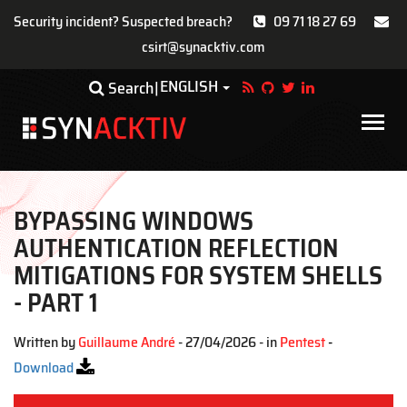
Security incident? Suspected breach?
09 71 18 27 69
csirt@synacktiv.com
Skip
ENGLISH
Toggle Dropdown
Search
to
main
Main
content
navigat
BYPASSING WINDOWS
AUTHENTICATION REFLECTION
MITIGATIONS FOR SYSTEM SHELLS
- PART 1
Written by
Guillaume André
- 27/04/2026 - in
Pentest
-
Download