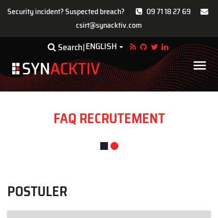
Security incident? Suspected breach?
09 71 18 27 69
csirt@synacktiv.com
Skip
ENGLISH
Toggle Dropdown
Search
to
main
Main
content
navigat
FAQ RECRUTEMENT
POSTULER