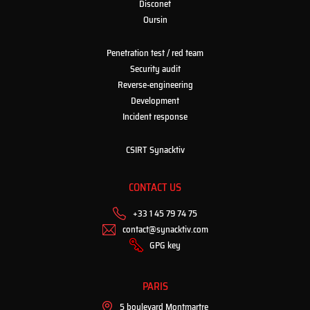
Disconet
Oursin
Penetration test / red team
Security audit
Reverse-engineering
Development
Incident response
CSIRT Synacktiv
CONTACT US
+33 1 45 79 74 75
contact@synacktiv.com
GPG key
PARIS
5 boulevard Montmartre