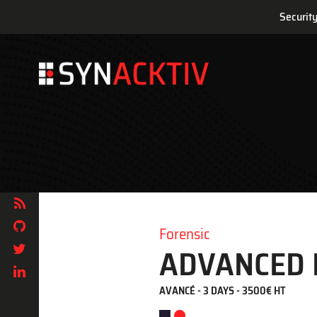
Securit
Skip
to
main
content
Forensic
ADVANCED 
AVANCÉ - 3 DAYS - 3500€ HT