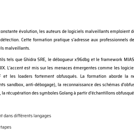
nstante évolution, les auteurs de logiciels malveillants emploient d
détection. Cette formation pratique s'adresse aux professionnels de 
ls malveillants.
outils tels que Ghidra SRE, le débogueur x96dbg et le framework MIAS
X. L'accent est mis sur les menaces émergentes comme les logiciels
 et les loaders fortement obfusqués. La formation aborde la neu
s sandbox, anti-débogage), la reconnaissance des schémas d'obfus
, la récupération des symboles Golang à partir d'échantillons obfusqué
t dans différents langages
étapes