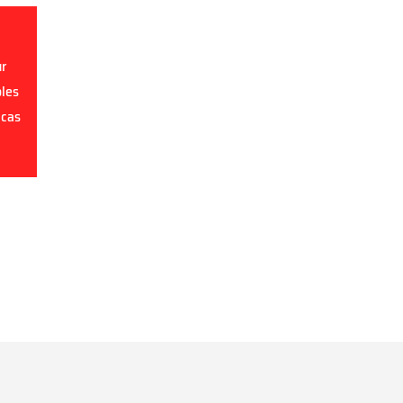
ur
oles
 cas