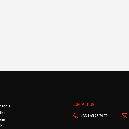
CONTACT US
ozorus
ini
+33 1 45 79 74 75
onet
in