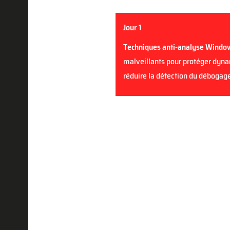
Jour 1
Techniques
anti-
analyse Window
malveillants pour protéger dyn
réduire la détection du débogag