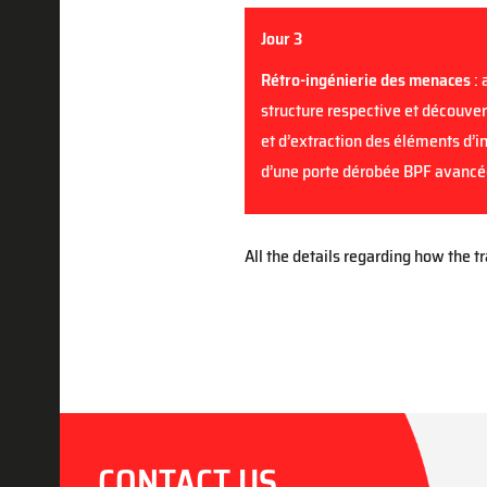
Jour 3
Rétro-ingénierie des menaces
: 
structure respective et découver
et d’extraction des éléments d’in
d’une porte dérobée BPF avancé
All the details regarding how the t
CONTACT US