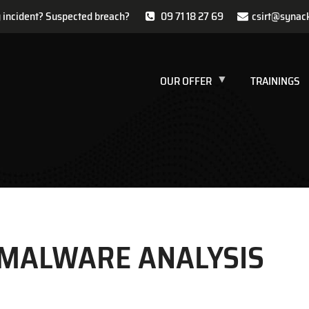
y incident? Suspected breach?
09 71 18 27 69
csirt@synac
OUR OFFER
TRAININGS
MALWARE ANALYSIS