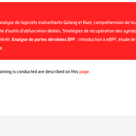
analyse de logiciels malveillants Golang et Rust, compréhension de le
te d’outils d’obfuscation dédiés. Stratégies de récupération des symb
térêt.
Analyse de portes dérobées BPF
: introduction à eBPF, étude de
e.
raining is conducted are described on this
page
.