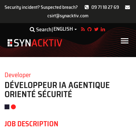
Security incident? Suspected breach?
09 71 18 27 69
csirt@synacktiv.com
Skip
ENGLISH
Toggle Dropdown
Search
to
main
Main
content
navigat
Developer
DÉVELOPPEUR IA AGENTIQUE
ORIENTÉ SÉCURITÉ
JOB DESCRIPTION