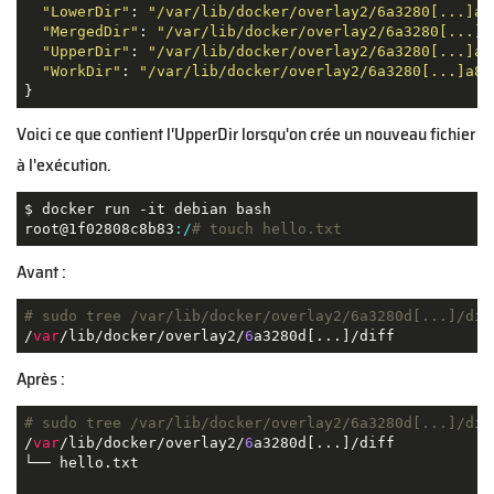
"LowerDir"
: 
"/var/lib/docker/overlay2/6a3280[...]a8
"MergedDir"
: 
"/var/lib/docker/overlay2/6a3280[...]a
"UpperDir"
: 
"/var/lib/docker/overlay2/6a3280[...]a8
"WorkDir"
: 
"/var/lib/docker/overlay2/6a3280[...]a8e
Voici ce que contient l'UpperDir lorsqu'on crée un nouveau fichier
à l'exécution.
$ docker run -it debian bash

root@1f02808c8b83
:/
# touch hello.txt
Avant :
# sudo tree /var/lib/docker/overlay2/6a3280d[...]/dif
/
var
/lib/docker/overlay2/
6
Après :
# sudo tree /var/lib/docker/overlay2/6a3280d[...]/dif
/
var
/lib/docker/overlay2/
6
a3280d[...]/diff

└── hello.txt
