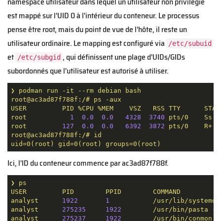
namespace utilisateur dans lequel un utilisateur non privilégié
est mappé sur l'UID 0 à l'intérieur du conteneur. Le processus
pense être root, mais du point de vue de l'hôte, il reste un
utilisateur ordinaire. Le mapping est configuré via
/etc/subuid
et
, qui définissent une plage d'UIDs/GIDs
/etc/subgid
subordonnés que l'utilisateur est autorisé à utiliser.
❯
podman
run
-it
--rm
debian
bash
root@ac3ad87f788f:/#
ps
-aux
USER
PID
%CPU
%MEM
VSZ
RSS
TTY
STAT
root
1
0.0
0.0
4328  
3740 
pts/0
Ss
root
127
0.0
0.0
6392  
3872 
pts/0
R+
root@ac3ad87f788f:/#
id
uid=0(root)
gid=0(root)
groups=0(root)
Ici, l'ID du conteneur commence par ac3ad87f788f.
❯
ps
USER
PID
PPID
COMMAND
analyst
1922       
1
/usr/lib/systemd/
analyst
275235
1922
/usr/bin/pasta
--
analyst
275237
1922
/usr/bin/conmon
-