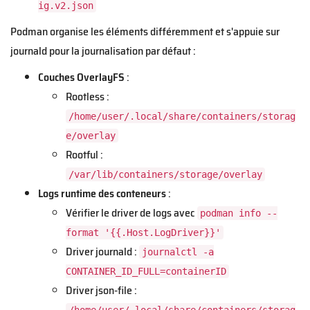
ig.v2.json
Podman organise les éléments différemment et s'appuie sur
journald pour la journalisation par défaut :
Couches OverlayFS
:
Rootless :
/home/user/.local/share/containers/storag
e/overlay
Rootful :
/var/lib/containers/storage/overlay
Logs runtime des conteneurs
:
Vérifier le driver de logs avec
podman info --
format '{{.Host.LogDriver}}'
Driver journald :
journalctl -a
CONTAINER_ID_FULL=containerID
Driver json-file :