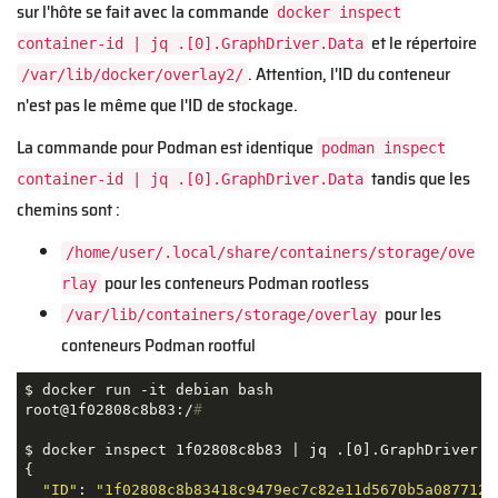
sur l'hôte se fait avec la commande
docker inspect
et le répertoire
container-id | jq .[0].GraphDriver.Data
. Attention, l'ID du conteneur
/var/lib/docker/overlay2/
n'est pas le même que l'ID de stockage.
La commande pour Podman est identique
podman inspect
tandis que les
container-id | jq .[0].GraphDriver.Data
chemins sont :
/home/user/.local/share/containers/storage/ove
pour les conteneurs Podman rootless
rlay
pour les
/var/lib/containers/storage/overlay
conteneurs Podman rootful
$ docker run -it debian bash

root@1f02808c8b83:/
#
$ docker inspect 1f02808c8b83 | jq .[0].GraphDriver.Da
{

"ID"
: 
"1f02808c8b83418c9479ec7c82e11d5670b5a0877120