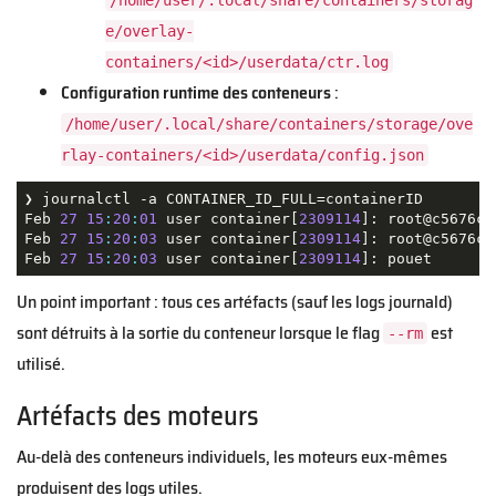
/home/user/.local/share/containers/storag
e/overlay-
containers/<id>/userdata/ctr.log
Configuration runtime des conteneurs
:
/home/user/.local/share/containers/storage/ove
rlay-containers/<id>/userdata/config.json
❯ journalctl -a CONTAINER_ID_FULL=containerID

Feb 
27
15
:
20
:
01
 user container[
2309114
]: root@c5676c4
Feb 
27
15
:
20
:
03
 user container[
2309114
]: root@c5676c4
Feb 
27
15
:
20
:
03
 user container[
2309114
Un point important : tous ces artéfacts (sauf les logs journald)
sont détruits à la sortie du conteneur lorsque le flag
est
--rm
utilisé.
Artéfacts des moteurs
Au-delà des conteneurs individuels, les moteurs eux-mêmes
produisent des logs utiles.