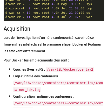
drwxr-xr-x
2
root
root
4.
0K
May
9
16
:50
sys
drwxrwxrwt
2
root
root
4.
0K
Jul
21
02
:00
tmp
drwxr-xr-x
12
root
root
4.
0K
Jul
21
02
:00
usr
drwxr-xr-x
11
root
root
4.
0K
Jul
21
02
:00
var
Acquisition
Lors de l'investigation d'un hôte conteneurisé, savoir où se
trouvent les artéfacts est la première étape. Docker et Podman
les stockent différemment.
Pour Docker, les emplacements clés sont :
Couches OverlayFS
:
/var/lib/docker/overlay2
Logs runtime des conteneurs
:
/var/lib/docker/containers/<container_id>/<con
tainer_id>.log
Configuration runtime des conteneurs
:
/var/lib/docker/containers/<container_id>/conf