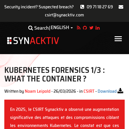
Security incident? Suspected breach?
09 71 18 27 69
csirt@synacktiv.com
Skip
ENGLISH
Toggle Dropdown
Search
to
main
Main
content
navigat
KUBERNETES FORENSICS 1/3 :
WHAT THE CONTAINER ?
Written by
Noam Leipold
- 26/03/2026 - in
CSIRT
-
Download
En 2025, le CSIRT Synacktiv a observé une augmentation
significative des attaques et des compromissions ciblant
les environnements Kubernetes. Le constat est que ces