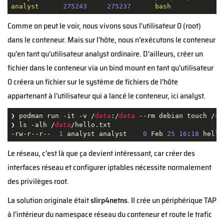
analyst
275243
275237
bash
Comme on peut le voir, nous vivons sous l'utilisateur 0 (root)
dans le conteneur. Mais sur l'hôte, nous n'exécutons le conteneur
qu'en tant qu'utilisateur analyst ordinaire. D'ailleurs, créer un
fichier dans le conteneur via un bind mount en tant qu'utilisateur
0 créera un fichier sur le système de fichiers de l'hôte
appartenant à l'utilisateur qui a lancé le conteneur, ici analyst.
❯ podman run -it -v /
data
:/
data
 --rm debian touch /
da
❯ ls -alh /
data
/hello.txt

-rw-r--r--  
1
 analyst analyst    
0
 Feb 
25
16
:
18
Le réseau, c'est là que ça devient intéressant, car créer des
interfaces réseau et configurer iptables nécessite normalement
des privilèges root.
La solution originale était
slirp4netns
. Il crée un périphérique TAP
à l'intérieur du namespace réseau du conteneur et route le trafic