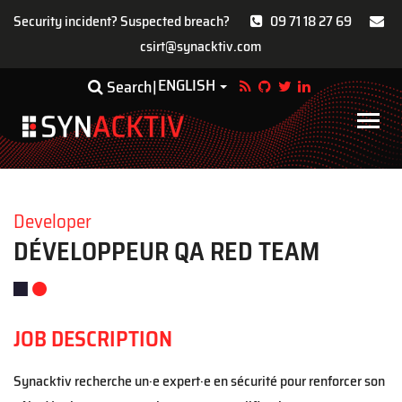
Security incident? Suspected breach?
09 71 18 27 69
csirt@synacktiv.com
Skip
ENGLISH
Toggle Dropdown
Search
to
main
Main
content
navigat
Developer
DÉVELOPPEUR QA RED TEAM
JOB DESCRIPTION
Synacktiv recherche un·e expert·e en sécurité pour renforcer son