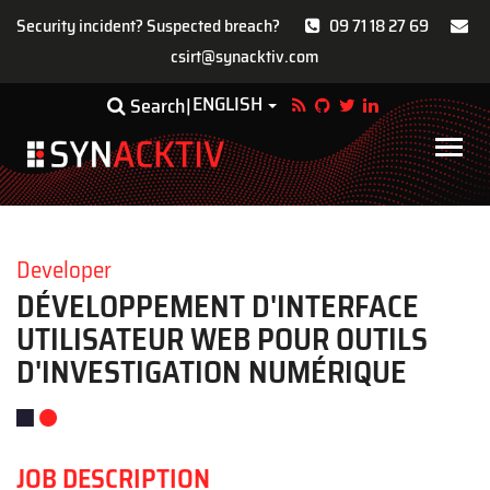
Security incident? Suspected breach?
09 71 18 27 69
csirt@synacktiv.com
Skip
ENGLISH
Toggle Dropdown
Search
to
main
Main
content
navigat
Developer
DÉVELOPPEMENT D'INTERFACE
UTILISATEUR WEB POUR OUTILS
D'INVESTIGATION NUMÉRIQUE
JOB DESCRIPTION