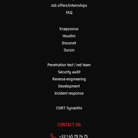
Job offers/internships
FAQ
Kraqozorus
Houdini
Disconet
Oursin
Penetration test / red team
Security audit
Reverse-engineering
Development
Incident response
CSIRT Synacktiv
CONTACT US
+33 1 45 79 74 75