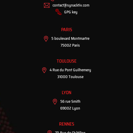
contact@synacktiv.com
GPG key
PARIS
5 boulevard Montmartre
75002 Paris
TOULOUSE
4 Rue du Pont Guilhemery
31000 Toulouse
LYON
56 rue Smith
69002 Lyon
RENNES
7D Rue de Châtillon