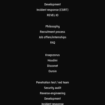
Development
Incident response (CSIRT)
REVEL·IO
Philosophy
Recruitment process
Job offers/internships
FAQ
Kraqozorus
Houdini
Disconet
Oursin
Penetration test / red team
Security audit
Reverse-engineering
Development
Incident response