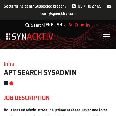
Security incident? Suspected breach?
09 71 18 27 69
csirt@synacktiv.com
Skip
ENGLISH
Toggle Dropdown
Search
to
main
Main
content
navigat
Infra
APT SEARCH SYSADMIN
JOB DESCRIPTION
Vous êtes un administrateur système et réseau avec une forte